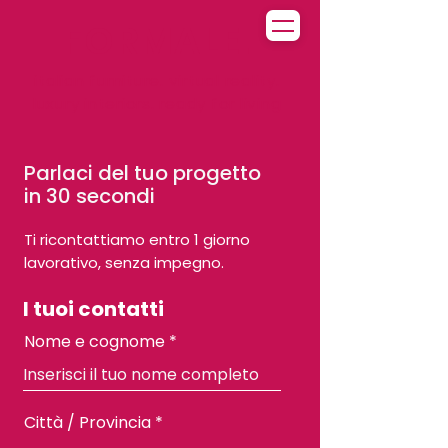
FORMALE.
italian furniture. virtual reality.
luxury interiors. ready for living
Parlaci del tuo progetto
in 30 secondi
Ti ricontattiamo entro 1 giorno
lavorativo, senza impegno.
I tuoi contatti
Nome e cognome
Città / Provincia