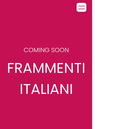
FORMALE.
italian furniture. virtual reality.
luxury interiors. ready for living
COMING SOON
FRAMMENTI
ITALIANI