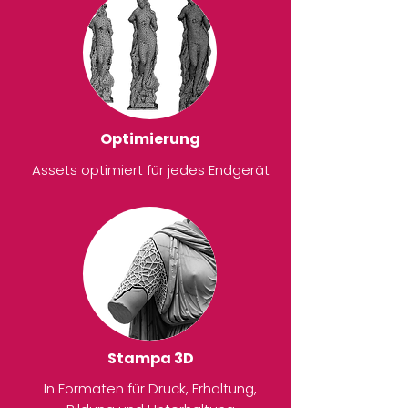
Optimierung
Assets optimiert für jedes Endgerät
Stampa 3D
In Formaten für Druck, Erhaltung,