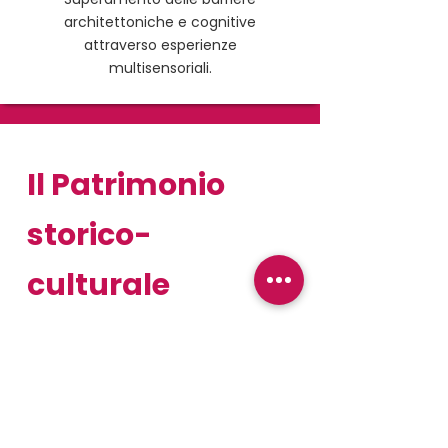
architettoniche e cognitive
attraverso esperienze
multisensoriali.
Il Patrimonio
storico-
culturale
italiano
L’Italia è il paese con più
siti
UNESCO
al mondo -
61 nel 2025
- e
custodisce un patrimonio artistico